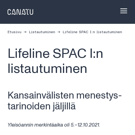
Skip
to
content
Etusivu
Listautuminen
Lifeline SPAC I:n listautuminen
Lifeline SPAC I:n
listautuminen
Kansain­välisten menestys­
tarinoiden jäljillä
Yleisöannin merkintäaika oli 5.–12.10.2021.