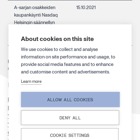
A-sarjan osakkeiden
15.10.2021
kaupankäynti Nasdaq
Helsingin säännellyn
markkinan SPAC-
segmentillä alkoi
About cookies on this site
We use cookies to collect and analyse
information on site performance and usage, to
Finanssivalvonta hyväksyi listautumisantiin liittyvän
provide social media features and to enhance
suomenkielisen esitteen 4.10.2021.
and customise content and advertisements.
Learn more
Materiaalit
Esite
ALLOW ALL COOKIES
Markkinointiesite
Yhtiöesittely 5.10.2021
DENY ALL
Tilintarkastettu Tilinpäätös
ja siihen liittyvä
tilintarkastuskertomus
COOKIE SETTINGS