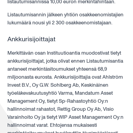
listautumisannissa 10,00 euron merkintähintaan.
Listautumisannin jälkeen yhtiön osakkeenomistajien
lukumäärä nousi yli 2 300 osakkeenomistajaan.
Ankkurisijoittajat
Merkittävän osan Instituutioantia muodostivat tietyt
ankkurisijoittajat, jotka olivat ennen Listautumisantia
antaneet merkintäsitoumukset yhteensä 68,9
miljoonasta eurosta. Ankkurisijoittajia ovat Ahlström
Invest B.V., Oy G.W. Sohlberg Ab, Keskinäinen
työeläkevakuutusyhtiö Varma, Mandatum Asset
Management Oy, tietyt Sp-Rahastoyhtiö Oy:n
hallinnoimat rahastot, Rettig Group Oy Ab, Visio
Varainhoito Oy ja tietyt WIP Asset Management Oy:n
hallinnoimat varat. Ehtojensa mukaisesti