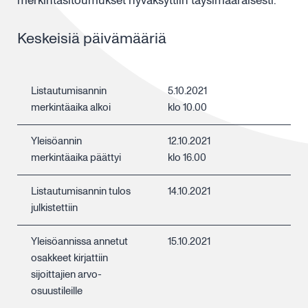
merkintäsitoumukset hyväksyttiin täysimääräisesti.
Keskeisiä päivämääriä
Listautumisannin
5.10.2021
merkintäaika alkoi
klo 10.00
Yleisöannin
12.10.2021
merkintäaika päättyi
klo 16.00
Listautumisannin tulos
14.10.2021
julkistettiin
Yleisöannissa annetut
15.10.2021
osakkeet kirjattiin
sijoittajien arvo-
osuustileille