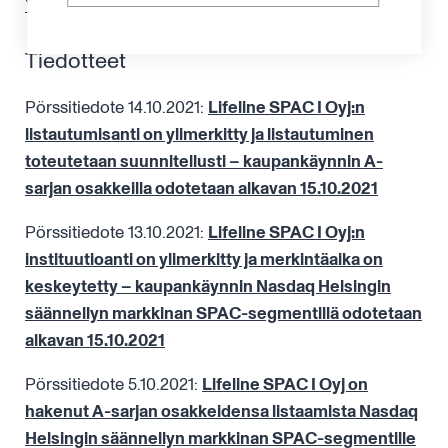
Yhtiön perustamissopimus
Tiedotteet
Pörssitiedote 14.10.2021:
Lifeline SPAC I Oyj:n
listautumisanti on ylimerkitty ja listautuminen
toteutetaan suunnitellusti – kaupankäynnin A-
sarjan osakkeilla odotetaan alkavan 15.10.2021
Pörssitiedote 13.10.2021:
Lifeline SPAC I Oyj:n
instituutioanti on ylimerkitty ja merkintäaika on
keskeytetty – kaupankäynnin Nasdaq Helsingin
säännellyn markkinan SPAC-segmentillä odotetaan
alkavan 15.10.2021
Pörssitiedote 5.10.2021:
Lifeline SPAC I Oyj on
hakenut A-sarjan osakkeidensa listaamista Nasdaq
Helsingin säännellyn markkinan SPAC-segmentille