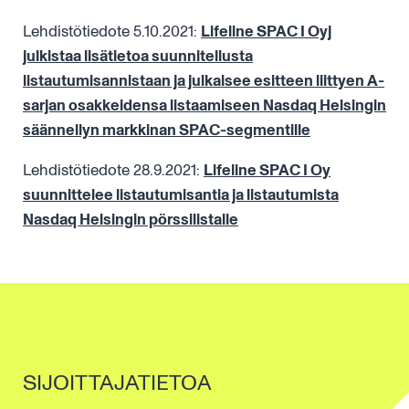
Lehdistötiedote 5.10.2021:
Lifeline SPAC I Oyj
julkistaa lisätietoa suunnitellusta
listautumisannistaan ja julkaisee esitteen liittyen A-
sarjan osakkeidensa listaamiseen Nasdaq Helsingin
säännellyn markkinan SPAC-segmentille
Lehdistötiedote 28.9.2021:
Lifeline SPAC I Oy
suunnittelee listautumisantia ja listautumista
Nasdaq Helsingin pörssilistalle
SIJOITTAJATIETOA