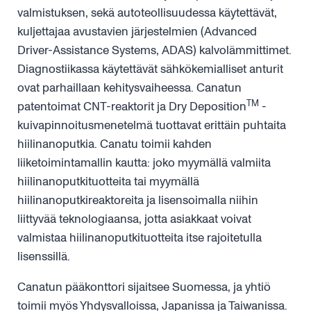
valmistuksen, sekä autoteollisuudessa käytettävät,
kuljettajaa avustavien järjestelmien (Advanced
Driver-Assistance Systems, ADAS) kalvolämmittimet.
Diagnostiikassa käytettävät sähkökemialliset anturit
ovat parhaillaan kehitysvaiheessa. Canatun
TM
patentoimat CNT-reaktorit ja Dry Deposition
-
kuivapinnoitusmenetelmä tuottavat erittäin puhtaita
hiilinanoputkia. Canatu toimii kahden
liiketoimintamallin kautta: joko myymällä valmiita
hiilinanoputkituotteita tai myymällä
hiilinanoputkireaktoreita ja lisensoimalla niihin
liittyvää teknologiaansa, jotta asiakkaat voivat
valmistaa hiilinanoputkituotteita itse rajoitetulla
lisenssillä.
Canatun pääkonttori sijaitsee Suomessa, ja yhtiö
toimii myös Yhdysvalloissa, Japanissa ja Taiwanissa.