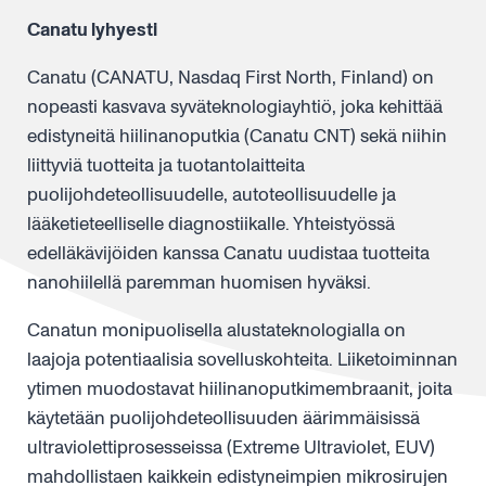
Canatu lyhyesti
Canatu (CANATU, Nasdaq First North, Finland) on
nopeasti kasvava syväteknologiayhtiö, joka kehittää
edistyneitä hiilinanoputkia (Canatu CNT) sekä niihin
liittyviä tuotteita ja tuotantolaitteita
puolijohdeteollisuudelle, autoteollisuudelle ja
lääketieteelliselle diagnostiikalle. Yhteistyössä
edelläkävijöiden kanssa Canatu uudistaa tuotteita
nanohiilellä paremman huomisen hyväksi.
Canatun monipuolisella alustateknologialla on
laajoja potentiaalisia sovelluskohteita. Liiketoiminnan
ytimen muodostavat hiilinanoputkimembraanit, joita
käytetään puolijohdeteollisuuden äärimmäisissä
ultraviolettiprosesseissa (Extreme Ultraviolet, EUV)
mahdollistaen kaikkein edistyneimpien mikrosirujen