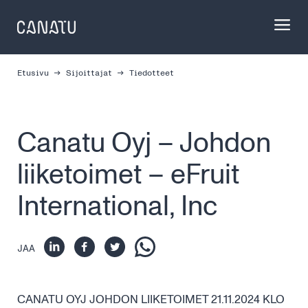
Skip
to
content
Etusivu
Sijoittajat
Tiedotteet
Canatu Oyj – Johdon
liiketoimet – eFruit
International, Inc
JAA
CANATU OYJ JOHDON LIIKETOIMET 21.11.2024 KLO