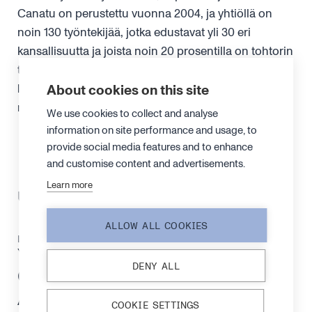
Canatu on perustettu vuonna 2004, ja yhtiöllä on
noin 130 työntekijää, jotka edustavat yli 30 eri
kansallisuutta ja joista noin 20 prosentilla on tohtorin
tutkinto tai ovat sitä parhaillaan suorittamassa. Lue
lisää osoitteessa
About cookies on this site
www.canatu.com
ja seuraa
meitä
LinkedInissä
.
We use cookies to collect and analyse
information on site performance and usage, to
provide social media features and to enhance
and customise content and advertisements.
Learn more
Uusimmat tiedotteet
ALLOW ALL COOKIES
LIPUTUSILMOITUS /
17. SYYSKUUTA
YHTIÖTIEDOTE
2024
DENY ALL
Canatu Oyj –
Arvopaperimarkkinalain 9
COOKIE SETTINGS