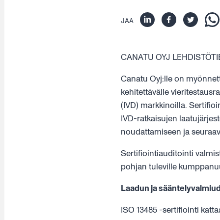
JAA
CANATU OYJ LEHDISTÖTIED
Canatu Oyj:lle on myönnetty
kehitettävälle vieritestaus
(IVD) markkinoilla. Sertifio
IVD-ratkaisujen laatujärje
noudattamiseen ja seuraav
Sertifiointiauditointi valm
pohjan tuleville kumppanuuk
Laadun ja sääntelyvalmiu
ISO 13485 -sertifiointi kat