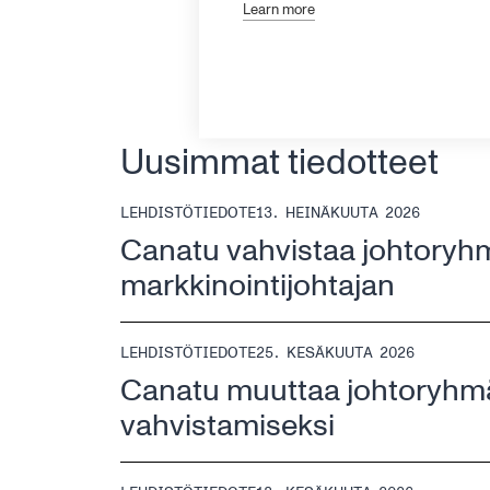
Learn more
145 kokoaikaista työntekijää
tutkinto tai he suorittavat 
Uusimmat tiedotteet
LEHDISTÖTIEDOTE
13. HEINÄKUUTA 2026
Canatu vahvistaa johtoryhm
markkinointijohtajan
LEHDISTÖTIEDOTE
25. KESÄKUUTA 2026
Canatu muuttaa johtoryhmä
vahvistamiseksi