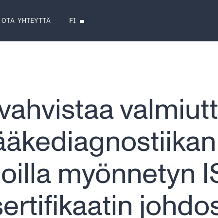
FI
OTA YHTEYTTÄ
vahvistaa valmiut
lääkediagnostiikan
oilla myönnetyn 
ertifikaatin johdo