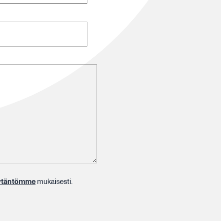
äytäntömme
mukaisesti.