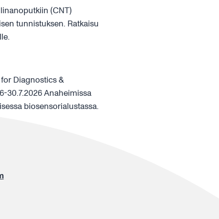
linanoputkiin (CNT)
isen tunnistuksen. Ratkaisu
lle.
for Diagnostics &
 26-30.7.2026 Anaheimissa
lisessa biosensorialustassa.
m