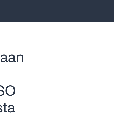
taan
ISO
sta