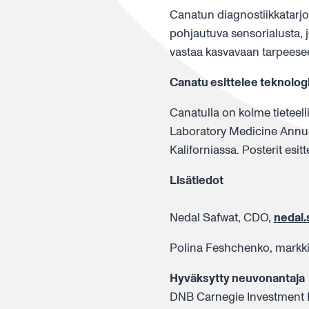
Canatun diagnostiikkatarj
pohjautuva sensorialusta, j
vastaa kasvavaan tarpeeseen 
Canatu esittelee teknol
Canatulla on kolme tieteell
Laboratory Medicine Annual
Kaliforniassa. Posterit esi
Lisätiedot
Nedal Safwat, CDO,
nedal
Polina Feshchenko, markkino
Hyväksytty neuvonantaja
DNB Carnegie Investment Ba