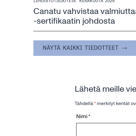
LEHDISTÖTIEDOTE
18. KESÄKUUTA 2026
Canatu vahvistaa valmiutta
-sertifikaatin johdosta
NÄYTÄ KAIKKI TIEDOTTEET
Lähetä meille vie
Tähdellä
*
merkityt kentät ov
Nimi
*