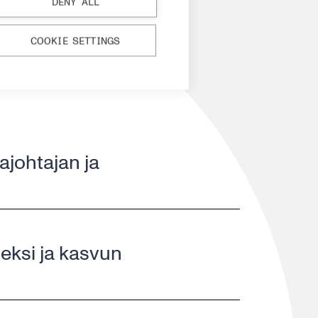
DENY ALL
osentilla on tohtorin
uraa meitä
LinkedInissä
.
COOKIE SETTINGS
johtajan ja
ksi ja kasvun