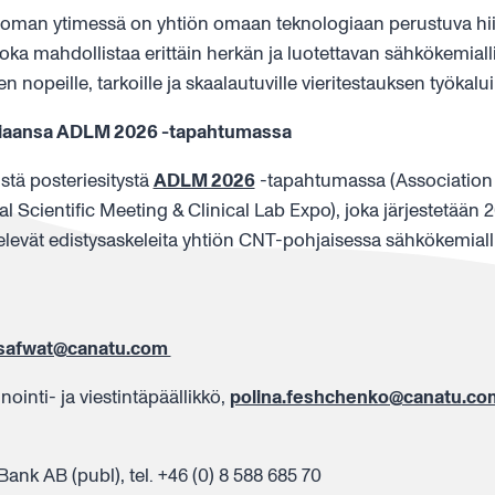
ooman ytimessä on yhtiön omaan teknologiaan perustuva hii
oka mahdollistaa erittäin herkän ja luotettavan sähkökemiall
nopeille, tarkoille ja skaalautuville vieritestauksen työkalui
ogiaansa ADLM 2026 -tapahtumassa
istä posteriesitystä
ADLM 2026
-tapahtumassa (Association 
 Scientific Meeting & Clinical Lab Expo), joka järjestetään
ttelevät edistysaskeleita yhtiön CNT-pohjaisessa sähkökemial
.safwat@canatu.com
inti- ja viestintäpäällikkö,
polina.feshchenko@canatu.co
nk AB (publ), tel. +46 (0) 8 588 685 70