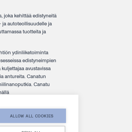
 joka kehittää edistyneitä
- ja autoteollisuudelle ja
ttamassa tuotteita ja
htiön ydinliiketoiminta
osesseissa edistyneimpien
 kuljettajaa avustavissa
ia antureita. Canatun
hiilinanoputkia. Canatu
mällä
voivat valmistaa
ALLOW ALL COOKIES
a ja Taiwanissa. Canatu
natulla on tällä hetkellä