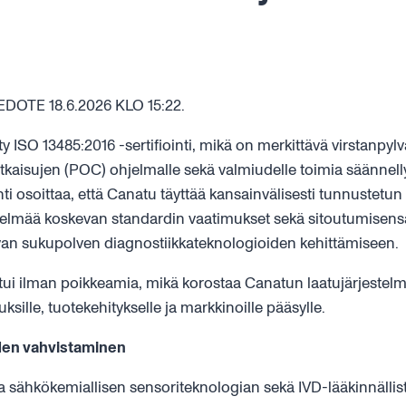
OTE 18.6.2026 KLO 15:22.
 ISO 13485:2016 -sertifiointi, mikä on merkittävä virstanpylv
ratkaisujen (POC) ohjelmalle sekä valmiudelle toimia säännell
inti osoittaa, että Canatu täyttää kansainvälisesti tunnustetun 
stelmää koskevan standardin vaatimukset sekä sitoutumisens
an sukupolven diagnostiikkateknologioiden kehittämiseen.
istui ilman poikkeamia, mikä korostaa Canatun laatujärjestel
sille, tuotekehitykselle ja markkinoille pääsylle.
den vahvistaminen
taa sähkökemiallisen sensoriteknologian sekä IVD-lääkinnällis