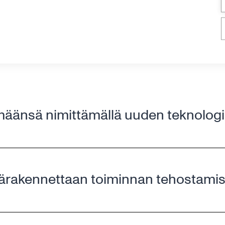
, jotka edustavat yli 35 eri kansallisuutta ja joista lähes 20 pr
sitä parhaillaan. Lue lisää osoitteessa
www.canatu.com
ja se
äänsä nimittämällä uuden teknologia
rakennettaan toiminnan tehostamise