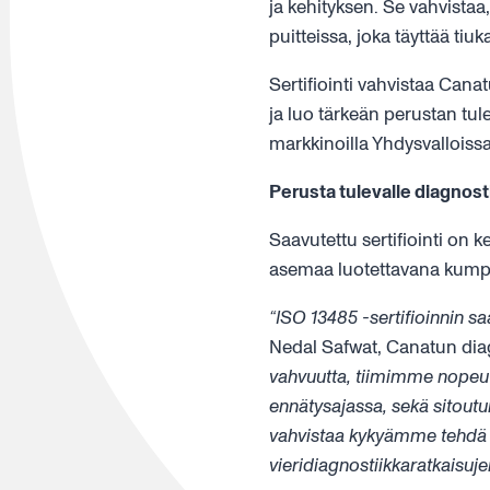
ja kehityksen. Se vahvistaa,
puitteissa, joka täyttää tiu
Sertifiointi vahvistaa Cana
ja luo tärkeän perustan tul
markkinoilla Yhdysvalloiss
Perusta tulevalle diagnost
Saavutettu sertifiointi on 
asemaa luotettavana kumpp
“ISO 13485 -sertifioinnin s
Nedal Safwat, Canatun diagn
vahvuutta, tiimimme nopeutt
ennätysajassa, sekä sitout
vahvistaa kykyämme tehdä y
vieridiagnostiikkaratkaisuj