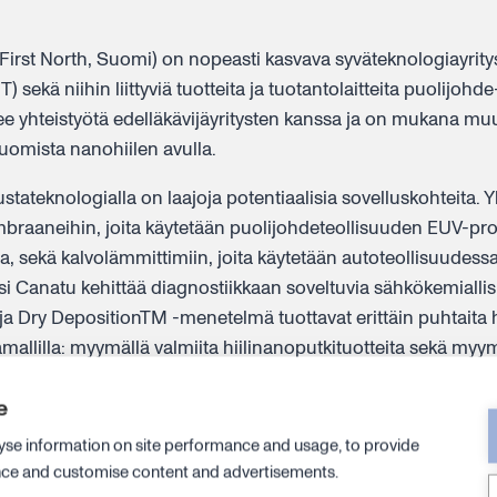
st North, Suomi) on nopeasti kasvava syväteknologiayritys,
 sekä niihin liittyviä tuotteita ja tuotantolaitteita puolijohde
ee yhteistyötä edelläkävijäyritysten kanssa ja on mukana muu
omista nanohiilen avulla.
tateknologialla on laajoja potentiaalisia sovelluskohteita. Y
mbraaneihin, joita käytetään puolijohdeteollisuuden EUV-pr
, sekä kalvolämmittimiin, joita käytetään autoteollisuudessa
si Canatu kehittää diagnostiikkaan soveltuvia sähkökemiallis
ja Dry DepositionTM -menetelmä tuottavat erittäin puhtaita 
tamallilla: myymällä valmiita hiilinanoputkituotteita sekä myy
 lisensoimalla niihin liittyvää teknologiaansa, jotta asiakkaat 
e
ajoitetulla lisenssillä.
yse information on site performance and usage, to provide
see Suomessa, ja yritys toimii myös Yhdysvalloissa, Japaniss
nce and customise content and advertisements.
lto-yliopiston nanomateriaaliryhmän spin-off-yrityksenä. Ca