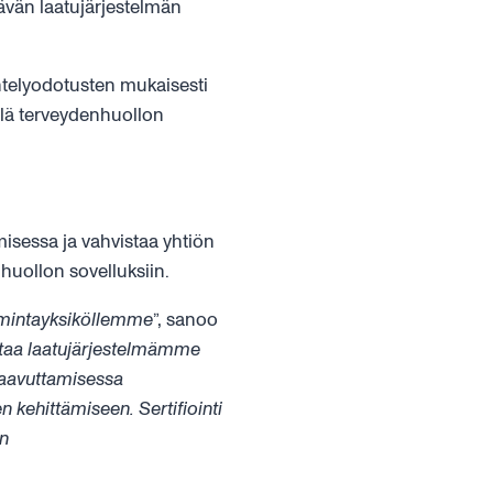
tävän laatujärjestelmän
äntelyodotusten mukaisesti
illä terveydenhuollon
misessa ja vahvistaa yhtiön
huollon sovelluksiin.
oimintayksiköllemme
”, sanoo
taa laatujärjestelmämme
saavuttamisessa
kehittämiseen. Sertifiointi
n