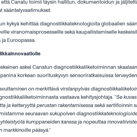
 että Canatu toimii täysin hallitun, dokumentoidun ja jäljitet
kat sääntelyvaatimukset.
tun kykyä kehittää diagnostiikkateknologioita globaalien sä
eville viranomaisprosesseille sekä kaupallistamiselle keskeis
a ja Euroopassa.
iikkainnovaatiolle
keskeinen askel Canatun diagnostiikkaliiketoiminnan skaalaa
anina korkean suorituskyvyn sensoriratkaisuissa terveyden
aavuttaminen on merkittävä virstanpylväs diagnostiikkaliiket
ostiikkaliiketoiminnasta vastaava kehitysjohtaja. “
Se kuvas
a ja ketteryyttä perustan rakentamisessa sekä sertifioinnin 
umistamme seuraavan sukupolven diagnostiikkateknologioiden 
hteistyötä kumppaneiden kanssa ja nopeuttaa innovatiiviste
en markkinoille pääsyä
.”