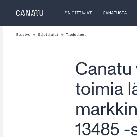
Skip
to
SIJOITTAJAT
CANATUSTA
content
Etusivu
Sijoittajat
Tiedotteet
Canatu 
toimia 
markkin
13485 -s