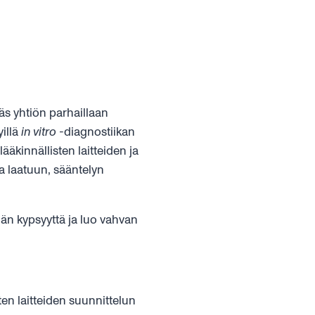
äs yhtiön parhaillaan
yillä
in vitro
-diagnostiikan
lääkinnällisten laitteiden ja
a laatuun, sääntelyn
män kypsyyttä ja luo vahvan
ten laitteiden suunnittelun