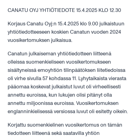
CANATU OYJ YHTIÖTIEDOTE 15.4.2025 KLO 12.30
Korjaus Canatu Oyj:n 15.4.2025 klo 9.00 julkaistuun
yhtiötiedotteeseen koskien Canatun vuoden 2024
vuosikertomuksen julkaisua.
Canatun julkaiseman yhtiötiedotteen liitteenä
olleissa suomenkieliseen vuosikertomukseen
sisältyneissä emoyhtiön tilinpäätöksen liitetiedoissa
oli virhe sivulla 57 kohdassa 11. Lyhytaikaista vierasta
pääomaa koskevat julkaistut luvut oli virheellisesti
annettu euroissa, kun lukujen olisi pitänyt olla
annettu miljoonissa euroissa. Vuosikertomuksen
englanninkielisessä versiossa luvut oli esitetty oikein.
Korjattu suomenkielinen vuosikertomus on tämän
tiedotteen liitteenä sekä saatavilla yhtiön