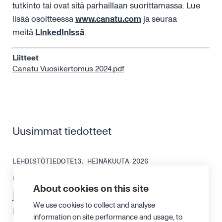
tutkinto tai ovat sitä parhaillaan suorittamassa. Lue
lisää osoitteessa
www.canatu.com
ja seuraa
meitä
LinkedInissä
.
Liitteet
Canatu Vuosikertomus 2024.pdf
Uusimmat tiedotteet
LEHDISTÖTIEDOTE
13. HEINÄKUUTA 2026
Canatu vahvistaa
About cookies on this site
johtoryhmäänsä
We use cookies to collect and analyse
nimittämällä uuden
information on site performance and usage, to