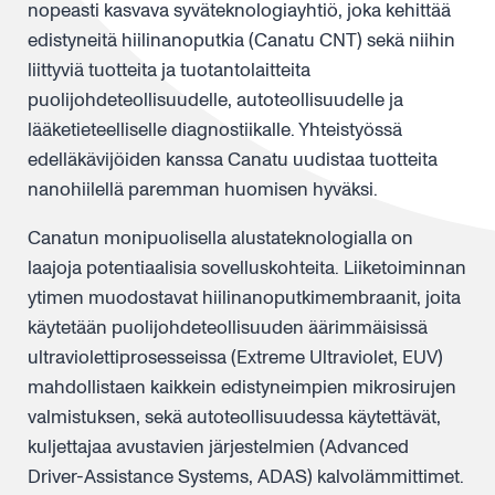
nopeasti kasvava syväteknologiayhtiö, joka kehittää
edistyneitä hiilinanoputkia (Canatu CNT) sekä niihin
liittyviä tuotteita ja tuotantolaitteita
puolijohdeteollisuudelle, autoteollisuudelle ja
lääketieteelliselle diagnostiikalle. Yhteistyössä
edelläkävijöiden kanssa Canatu uudistaa tuotteita
nanohiilellä paremman huomisen hyväksi.
Canatun monipuolisella alustateknologialla on
laajoja potentiaalisia sovelluskohteita. Liiketoiminnan
ytimen muodostavat hiilinanoputkimembraanit, joita
käytetään puolijohdeteollisuuden äärimmäisissä
ultraviolettiprosesseissa (Extreme Ultraviolet, EUV)
mahdollistaen kaikkein edistyneimpien mikrosirujen
valmistuksen, sekä autoteollisuudessa käytettävät,
kuljettajaa avustavien järjestelmien (Advanced
Driver-Assistance Systems, ADAS) kalvolämmittimet.