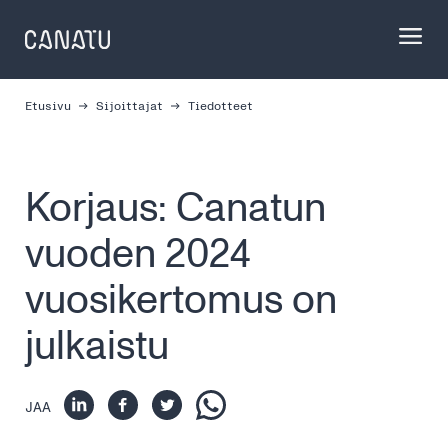
Skip
to
content
Etusivu
Sijoittajat
Tiedotteet
Korjaus: Canatun
vuoden 2024
vuosikertomus on
julkaistu
JAA