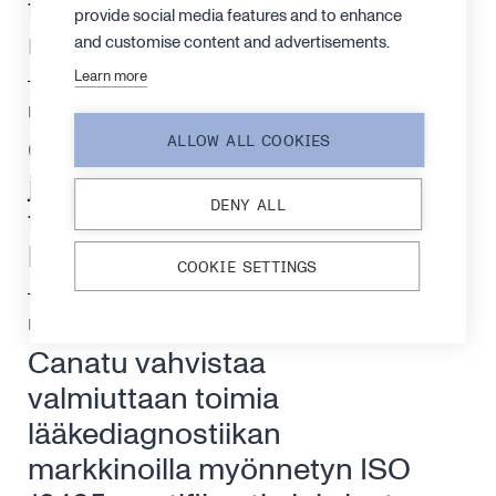
teknologiajohtajan ja
provide social media features and to enhance
markkinointijohtajan
and customise content and advertisements.
Learn more
LEHDISTÖTIEDOTE
25. KESÄKUUTA 2026
Canatu muuttaa
ALLOW ALL COOKIES
johtoryhmärakennettaan
DENY ALL
toiminnan tehostamiseksi ja
kasvun vahvistamiseksi
COOKIE SETTINGS
LEHDISTÖTIEDOTE
18. KESÄKUUTA 2026
Canatu vahvistaa
valmiuttaan toimia
lääkediagnostiikan
markkinoilla myönnetyn ISO