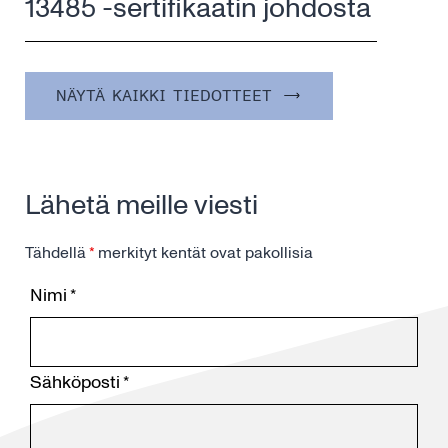
13485 -sertifikaatin johdosta
NÄYTÄ KAIKKI TIEDOTTEET
Lähetä meille viesti
Tähdellä
*
merkityt kentät ovat pakollisia
Nimi
*
Sähköposti
*