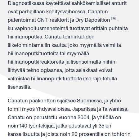
Diagnostiikassa käytettävät sähkökemialliset anturit
ovat parhaillaan kehitysvaiheessa. Canatun
TM
patentoimat CNT-reaktorit ja Dry Deposition
-
kuivapinnoitusmenetelmä tuottavat erittäin puhtaita
hiilinanoputkia. Canatu toimii kahden
liiketoimintamallin kautta: joko myymällä valmiita
hiilinanoputkituotteita tai myymällä
hiilinanoputkireaktoreita ja lisensoimalla niihin
liittyvää teknologiaansa, jotta asiakkaat voivat
valmistaa hiilinanoputkituotteita itse rajoitetulla
lisenssillä.
Canatun pääkonttori sijaitsee Suomessa, ja yhtiö
toimii myös Yhdysvalloissa, Japanissa ja Taiwanissa.
Canatu on perustettu vuonna 2004, ja yhtiöllä on
noin 140 työntekijää, jotka edustavat yli 35 eri
kansallisuutta ja joista noin 20 prosentilla on tohtorin