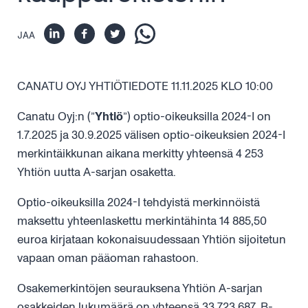
JAA
CANATU OYJ YHTIÖTIEDOTE 11.11.2025 KLO 10:00
Canatu Oyj:n (”
Yhtiö
”) optio-oikeuksilla 2024-I on
1.7.2025 ja 30.9.2025 välisen optio-oikeuksien 2024-I
merkintäikkunan aikana merkitty yhteensä 4 253
Yhtiön uutta A-sarjan osaketta.
Optio-oikeuksilla 2024-I tehdyistä merkinnöistä
maksettu yhteenlaskettu merkintähinta 14 885,50
euroa kirjataan kokonaisuudessaan Yhtiön sijoitetun
vapaan oman pääoman rahastoon.
Osakemerkintöjen seurauksena Yhtiön A-sarjan
osakkeiden lukumäärä on yhteensä 33 723 687, B-