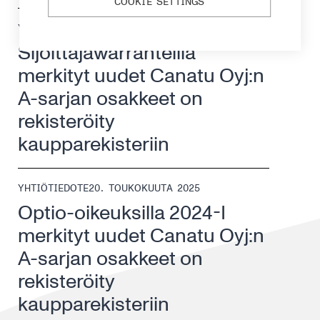
COOKIE SETTINGS
YHTIÖTIEDOTE
21. TOUKOKUUTA 2025
Sijoittajawarranteilla
merkityt uudet Canatu Oyj:n
A-sarjan osakkeet on
rekisteröity
kaupparekisteriin
YHTIÖTIEDOTE
20. TOUKOKUUTA 2025
Optio-oikeuksilla 2024-I
merkityt uudet Canatu Oyj:n
A-sarjan osakkeet on
rekisteröity
kaupparekisteriin