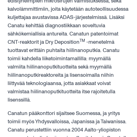
edistyneimpien mikrosirujen valmistuksessa, sekä
kalvolämmittimiin, joita käytetään autoteollisuudessa
kuljettajaa avustavissa ADAS-järjestelmissä. Lisäksi
Canatu kehittää diagnostiikkaan soveltuvia
sähkökemiallisia antureita. Canatun patentoimat
TM
CNT-reaktorit ja Dry Deposition
-menetelmä
tuottavat erittäin puhtaita hiilinanoputkia. Canatu
toimii kahdella liiketoimintamallilla: myymällä
valmiita hiilinanoputkituotteita sekä myymällä
hiilinanoputkireaktoreita ja lisensoimalla niihin
liittyvää teknologiaansa, jotta asiakkaat voivat
valmistaa hiilinanoputkituotteita itse rajoitetulla
lisenssillä.
Canatun pääkonttori sijaitsee Suomessa, ja yritys
toimii myös Yhdysvalloissa, Japanissa ja Taiwanissa.
Canatu perustettiin vuonna 2004 Aalto-yliopiston