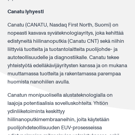
Canatu lyhyesti
Canatu (CANATU, Nasdaq First North, Suomi) on
nopeasti kasvava syväteknologiayritys, joka kehittää
edistyneitä hiilinanoputkia (Canatu CNT) sekä niihin
liittyviä tuotteita ja tuotantolaitteita puolijohde- ja
autoteollisuudelle ja diagnostiikalle. Canatu tekee
yhteistyötä edelläkävijäyritysten kanssa ja on mukana
muuttamassa tuotteita ja rakentamassa parempaa
huomista nanohiilen avulla.
Canatun monipuolisella alustateknologialla on
laajoja potentiaalisia sovelluskohteita. Yhtiön
ydinliiketoiminta keskittyy
hiilinanoputkimembraaneihin, joita käytetään
puolijohdeteollisuuden EUV-prosesseissa