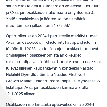
sarjan osakkeiden lukumäärä on yhteensä 1 050 000
ja C-sarjan osakkeiden lukumäärä on yhteensä 0.
Yhtiön osakkeiden ja äänten kokonaismäärä
muuntamisen jälkeen on 34 773 687.
Optio-oikeuksien 2024-I perusteella merkityt uudet
A-sarjan osakkeet on rekisteröity kaupparekisteriin
tänään 11.11.2025. Uudet A-sarjan osakkeet tuottavat
omistajilleen osakkeenomistajan oikeudet
rekisteröintipäivästä lähtien. Uudet A-sarjan osakkeet
tulevat julkisen kaupankäynnin kohteeksi Nasdaq
Helsinki Oy:n ylläpitämälle Nasdaq First North
Growth Market Finland -markkinapaikalle yhdessä jo
listattujen A-sarjan osakkeiden kanssa arviolta
12.11.2025 alkaen.
Osakkeiden merkintäaika optio-oikeuksilla 2024-I