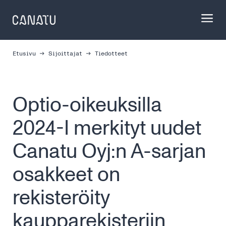
Skip
to
content
Etusivu
Sijoittajat
Tiedotteet
Optio-oikeuksilla
2024-I merkityt uudet
Canatu Oyj:n A-sarjan
osakkeet on
rekisteröity
kaupparekisteriin