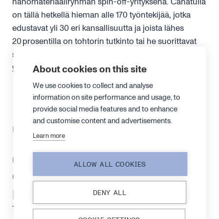
nanomateriaaliryhmän spin-off-yrityksenä. Canatulla
on tällä hetkellä hieman alle 170 työntekijää, jotka
edustavat yli 30 eri kansallisuutta ja joista lähes
20 prosentilla on tohtorin tutkinto tai he suorittavat
sitä parhaillaan. Lue lisää osoitteessa
www.canatu.com
ja seuraa meitä
LinkedInissä
.
About cookies on this site
We use cookies to collect and analyse
information on site performance and usage, to
provide social media features and to enhance
and customise content and advertisements.
Uusimmat tiedotteet
Learn more
LEHDISTÖTIEDOTE
4. KESÄKUUTA 2025
ALLOW ALL COOKIES
Canatulle tilaus
puolijohdeteollisuuden
DENY ALL
tarkastusmembraaneista