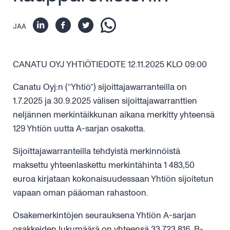
JAA
CANATU OYJ YHTIÖTIEDOTE 12.11.2025 KLO 09:00
Canatu Oyj:n (”Yhtiö”) sijoittajawarranteilla on
1.7.2025 ja 30.9.2025 välisen sijoittajawarranttien
neljännen merkintäikkunan aikana merkitty yhteensä
129 Yhtiön uutta A-sarjan osaketta.
Sijoittajawarranteilla tehdyistä merkinnöistä
maksettu yhteenlaskettu merkintähinta 1 483,50
euroa kirjataan kokonaisuudessaan Yhtiön sijoitetun
vapaan oman pääoman rahastoon.
Osakemerkintöjen seurauksena Yhtiön A-sarjan
osakkeiden lukumäärä on yhteensä 33 723 816, B-