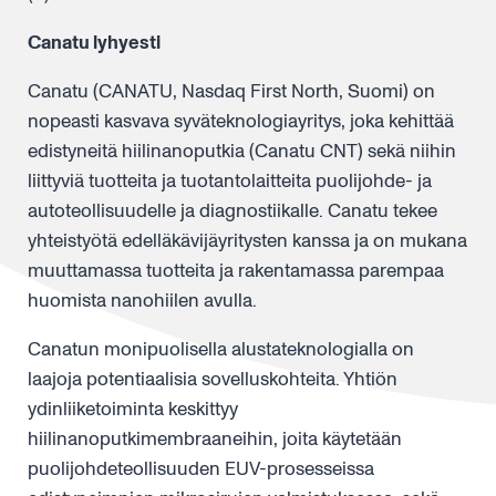
Canatu lyhyesti
Canatu (CANATU, Nasdaq First North, Suomi) on
nopeasti kasvava syväteknologiayritys, joka kehittää
edistyneitä hiilinanoputkia (Canatu CNT) sekä niihin
liittyviä tuotteita ja tuotantolaitteita puolijohde- ja
autoteollisuudelle ja diagnostiikalle. Canatu tekee
yhteistyötä edelläkävijäyritysten kanssa ja on mukana
muuttamassa tuotteita ja rakentamassa parempaa
huomista nanohiilen avulla.
Canatun monipuolisella alustateknologialla on
laajoja potentiaalisia sovelluskohteita. Yhtiön
ydinliiketoiminta keskittyy
hiilinanoputkimembraaneihin, joita käytetään
puolijohdeteollisuuden EUV-prosesseissa