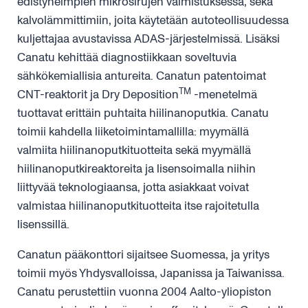
edistyneimpien mikrosirujen valmistuksessa, sekä
kalvolämmittimiin, joita käytetään autoteollisuudessa
kuljettajaa avustavissa ADAS-järjestelmissä. Lisäksi
Canatu kehittää diagnostiikkaan soveltuvia
sähkökemiallisia antureita. Canatun patentoimat
TM
CNT-reaktorit ja Dry Deposition
-menetelmä
tuottavat erittäin puhtaita hiilinanoputkia. Canatu
toimii kahdella liiketoimintamallilla: myymällä
valmiita hiilinanoputkituotteita sekä myymällä
hiilinanoputkireaktoreita ja lisensoimalla niihin
liittyvää teknologiaansa, jotta asiakkaat voivat
valmistaa hiilinanoputkituotteita itse rajoitetulla
lisenssillä.
Canatun pääkonttori sijaitsee Suomessa, ja yritys
toimii myös Yhdysvalloissa, Japanissa ja Taiwanissa.
Canatu perustettiin vuonna 2004 Aalto-yliopiston