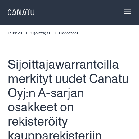
Skip
to
content
Etusivu
Sijoittajat
Tiedotteet
Sijoittajawarranteilla
merkityt uudet Canatu
Oyj:n A-sarjan
osakkeet on
rekisteröity
kaupparekisteriin