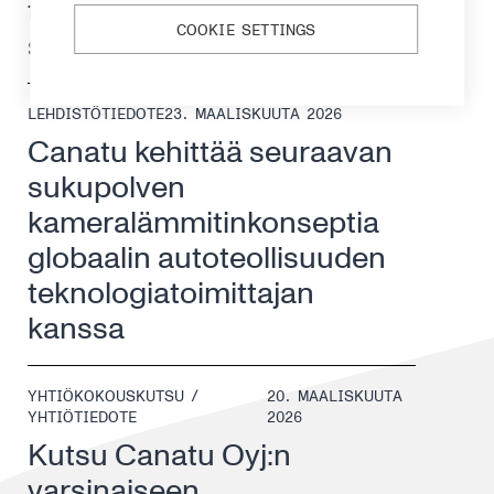
tavoitteensa; siirtyy
COOKIE SETTINGS
skaalautuvaan arvonluontiin
LEHDISTÖTIEDOTE
23. MAALISKUUTA 2026
Canatu kehittää seuraavan
sukupolven
kameralämmitinkonseptia
globaalin autoteollisuuden
teknologiatoimittajan
kanssa
YHTIÖKOKOUSKUTSU /
20. MAALISKUUTA
YHTIÖTIEDOTE
2026
Kutsu Canatu Oyj:n
varsinaiseen