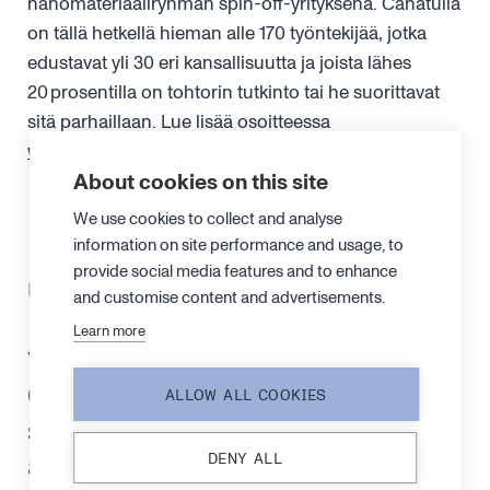
nanomateriaaliryhmän spin-off-yrityksenä. Canatulla
on tällä hetkellä hieman alle 170 työntekijää, jotka
edustavat yli 30 eri kansallisuutta ja joista lähes
20 prosentilla on tohtorin tutkinto tai he suorittavat
sitä parhaillaan. Lue lisää osoitteessa
www.canatu.com
ja seuraa meitä
LinkedInissä
.
About cookies on this site
We use cookies to collect and analyse
information on site performance and usage, to
provide social media features and to enhance
Uusimmat tiedotteet
and customise content and advertisements.
Learn more
YHTIÖTIEDOTE
25. MAALISKUUTA 2026
Canatu päivittää
ALLOW ALL COOKIES
strategiansa sekä pitkän
aikavälin taloudelliset
DENY ALL