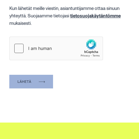
Kun lähetät meille viestin, asiantuntijamme ottaa sinuun
yhteyttä. Suojaamme tietojasi
tietosuojakäytäntömme
mukaisesti.