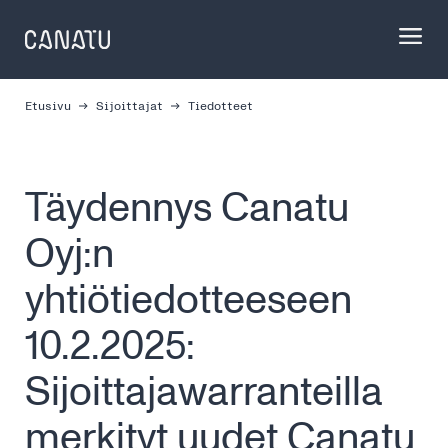
Skip
to
content
Etusivu
Sijoittajat
Tiedotteet
Täydennys Canatu
Oyj:n
yhtiötiedotteeseen
10.2.2025:
Sijoittajawarranteilla
merkityt uudet Canatu