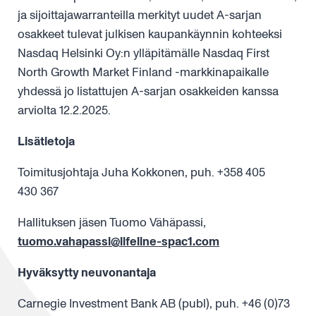
ja sijoittajawarranteilla merkityt uudet A-sarjan
osakkeet tulevat julkisen kaupankäynnin kohteeksi
Nasdaq Helsinki Oy:n ylläpitämälle Nasdaq First
North Growth Market Finland -markkinapaikalle
yhdessä jo listattujen A-sarjan osakkeiden kanssa
arviolta 12.2.2025.
Lisätietoja
Toimitusjohtaja Juha Kokkonen, puh. +358 405
430 367
Hallituksen jäsen Tuomo Vähäpassi,
tuomo.vahapassi@lifeline-spac1.com
Hyväksytty neuvonantaja
Carnegie Investment Bank AB (publ), puh. +46 (0)73