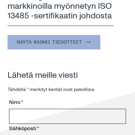
markkinoilla myönnetyn ISO
13485 -sertifikaatin johdosta
NÄYTÄ KAIKKI TIEDOTTEET
Lähetä meille viesti
Tähdellä
*
merkityt kentät ovat pakollisia
Nimi
*
Sähköposti
*