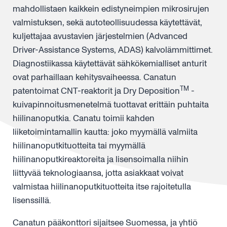
mahdollistaen kaikkein edistyneimpien mikrosirujen
valmistuksen, sekä autoteollisuudessa käytettävät,
kuljettajaa avustavien järjestelmien (Advanced
Driver-Assistance Systems, ADAS) kalvolämmittimet.
Diagnostiikassa käytettävät sähkökemialliset anturit
ovat parhaillaan kehitysvaiheessa. Canatun
TM
patentoimat CNT-reaktorit ja Dry Deposition
-
kuivapinnoitusmenetelmä tuottavat erittäin puhtaita
hiilinanoputkia. Canatu toimii kahden
liiketoimintamallin kautta: joko myymällä valmiita
hiilinanoputkituotteita tai myymällä
hiilinanoputkireaktoreita ja lisensoimalla niihin
liittyvää teknologiaansa, jotta asiakkaat voivat
valmistaa hiilinanoputkituotteita itse rajoitetulla
lisenssillä.
Canatun pääkonttori sijaitsee Suomessa, ja yhtiö