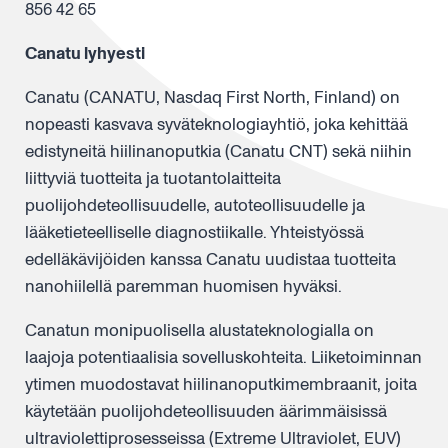
856 42 65
Canatu lyhyesti
Canatu (CANATU, Nasdaq First North, Finland) on
nopeasti kasvava syväteknologiayhtiö, joka kehittää
edistyneitä hiilinanoputkia (Canatu CNT) sekä niihin
liittyviä tuotteita ja tuotantolaitteita
puolijohdeteollisuudelle, autoteollisuudelle ja
lääketieteelliselle diagnostiikalle. Yhteistyössä
edelläkävijöiden kanssa Canatu uudistaa tuotteita
nanohiilellä paremman huomisen hyväksi.
Canatun monipuolisella alustateknologialla on
laajoja potentiaalisia sovelluskohteita. Liiketoiminnan
ytimen muodostavat hiilinanoputkimembraanit, joita
käytetään puolijohdeteollisuuden äärimmäisissä
ultraviolettiprosesseissa (Extreme Ultraviolet, EUV)