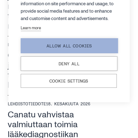
nimittämällä uuden
information on site performance and usage, to
provide social media features and to enhance
teknologiajohtajan ja
and customise content and advertisements.
markkinointijohtajan
Learn more
LEHDISTÖTIEDOTE
25. KESÄKUUTA 2026
ALLOW ALL COOKIES
Canatu muuttaa
johtoryhmärakennettaan
DENY ALL
toiminnan tehostamiseksi ja
COOKIE SETTINGS
kasvun vahvistamiseksi
LEHDISTÖTIEDOTE
18. KESÄKUUTA 2026
Canatu vahvistaa
valmiuttaan toimia
lääkediagnostiikan