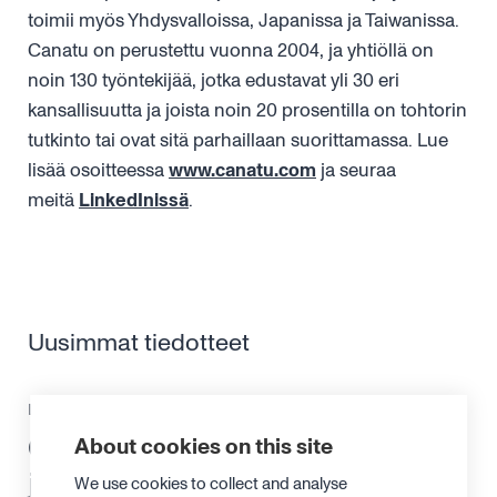
toimii myös Yhdysvalloissa, Japanissa ja Taiwanissa.
Canatu on perustettu vuonna 2004, ja yhtiöllä on
noin 130 työntekijää, jotka edustavat yli 30 eri
kansallisuutta ja joista noin 20 prosentilla on tohtorin
tutkinto tai ovat sitä parhaillaan suorittamassa. Lue
lisää osoitteessa
www.canatu.com
ja seuraa
meitä
LinkedInissä
.
Uusimmat tiedotteet
LEHDISTÖTIEDOTE
13. HEINÄKUUTA 2026
Canatu vahvistaa
About cookies on this site
johtoryhmäänsä
We use cookies to collect and analyse